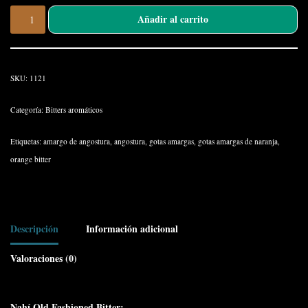
Añadir al carrito
SKU:
1121
Categoría:
Bitters aromáticos
Etiquetas:
amargo de angostura
,
angostura
,
gotas amargas
,
gotas amargas de naranja
,
orange bitter
Descripción
Información adicional
Valoraciones (0)
Nahí Old Fashioned Bitter: