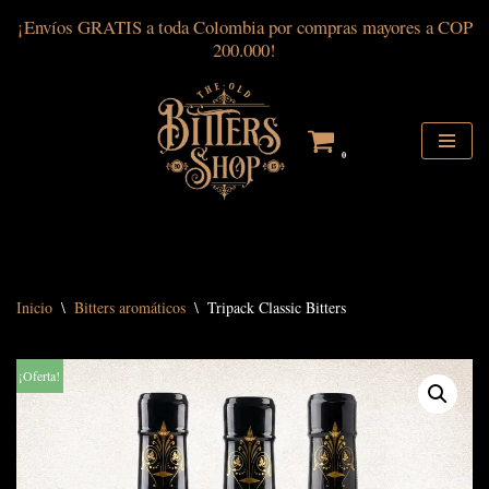
¡Envíos GRATIS a toda Colombia por compras mayores a COP
200.000!
Saltar
al
contenido
0
Inicio
\
Bitters aromáticos
\
Tripack Classic Bitters
¡Oferta!