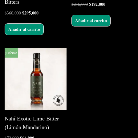
Bitters
$
192,000
$
216,000
$
295,000
$
360,000
Añadir al carrito
Añadir al carrito
¡Oferta!
Nahí Exotic Lime Bitter
(Limón Mandarino)
$
64,000
$
72,000