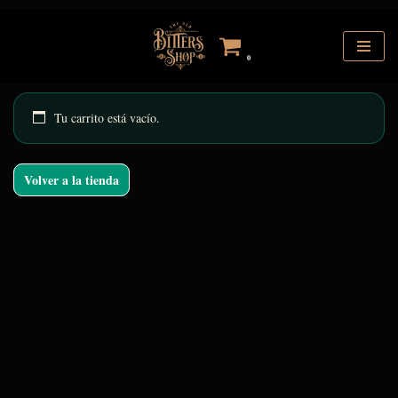
Saltar
0
al
contenido
Tu carrito está vacío.
Volver a la tienda