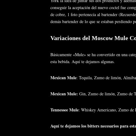
York la idea de juntar sus dos productos y además
conseguir la aceptación del nuevo coctel fue comp
de cobre, 1 foto pertenecía al bartender (Recuerden
demás bartender de lo que se estaban perdiendo 
Variaciones del Moscow Mule Co
Básicamente «Mule» se ha convertido en una catego
esta bebida. Aquí te dejamos algunas.
Mexican Mule
: Tequila, Zumo de limón, Almíbar
Mexican Mule
:
Gin, Zumo de limón, Zumo de To
Tennessee Mule
: Whiskey Americano, Zumo de L
Aquí te dejamos los bitters necesarios para 