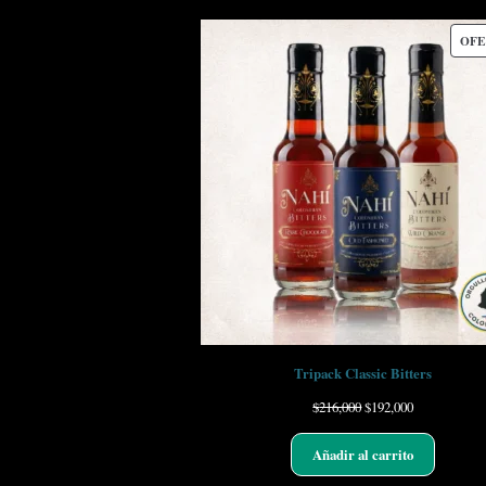
OFE
Tripack Classic Bitters
$
216,000
$
192,000
Añadir al carrito