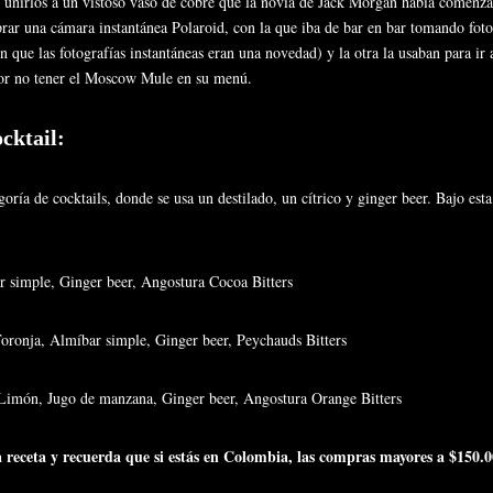
 unirlos a un vistoso vaso de cobre que la novia de Jack Morgan había comenzad
rar una cámara instantánea Polaroid, con la que iba de bar en bar tomando foto
 que las fotografías instantáneas eran una novedad) y la otra la usaban para ir a
por no tener el Moscow Mule en su menú.
cktail:
ría de cocktails, donde se usa un destilado, un cítrico y ginger beer. Bajo est
 simple, Ginger beer, Angostura Cocoa Bitters
ronja, Almíbar simple, Ginger beer, Peychauds Bitters
imón, Jugo de manzana, Ginger beer, Angostura Orange Bitters
esta receta y recuerda que si estás en Colombia, las compras mayores a $