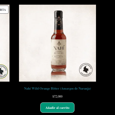
RTA
Nahí Wild Orange Bitter (Amargos de Naranja)
$
72,000
Añadir al carrito